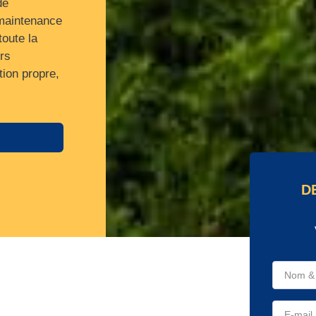
de
 maintenance
toute la
rs
tion propre,
D