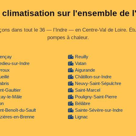
 climatisation sur l'ensemble de l
ns dans tout le 36 — l’Indre — en Centre‑Val de Loire. Étud
pompes à chaleur.
lençay
Reuilly
ledieu-sur-Indre
Vatan
vroux
Aigurande
eillé
Châtillon-sur-Indre
abris
Neuvy-Saint-Sépulchre
nt-Gaultier
Saint-Marcel
ay-le-Mâle
Pouligny-Saint-Pierre
on
Bélâbre
nt-Benoît-du-Sault
Sainte-Sévère-sur-Indre
zières-en-Brenne
Lignac