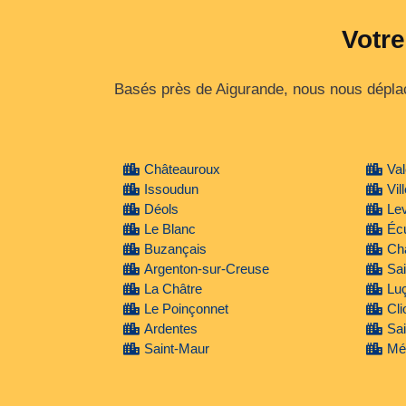
Votre
Basés près de Aigurande, nous nous déplaço
Châteauroux
Va
Issoudun
Vil
Déols
Le
Le Blanc
Écu
Buzançais
Ch
Argenton-sur-Creuse
Sai
La Châtre
Luç
Le Poinçonnet
Cli
Ardentes
Sai
Saint-Maur
Mé