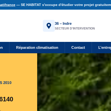
atifrance
— SE HABITAT s'occupe d'étudier votre projet gratuiteme
36 – Indre
SECTEUR D'INTERVENTION
on
Réparation climatisation
Contact
L’entre
S 2010
36140