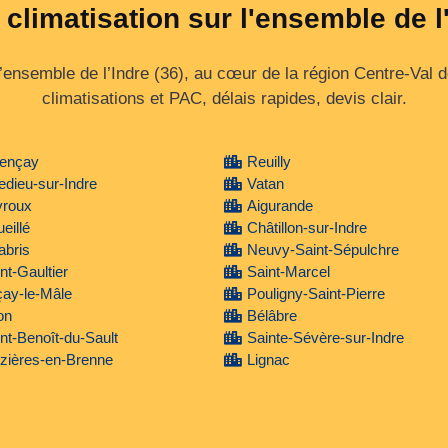
 climatisation sur l'ensemble de l
nsemble de l’Indre (36), au cœur de la région Centre‑Val de
climatisations et PAC, délais rapides, devis clair.
lençay
Reuilly
ledieu-sur-Indre
Vatan
vroux
Aigurande
eillé
Châtillon-sur-Indre
abris
Neuvy-Saint-Sépulchre
nt-Gaultier
Saint-Marcel
ay-le-Mâle
Pouligny-Saint-Pierre
on
Bélâbre
nt-Benoît-du-Sault
Sainte-Sévère-sur-Indre
zières-en-Brenne
Lignac