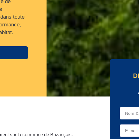
se de
s
 dans toute
formance,
bitat.
D
ment sur la commune de Buzançais.