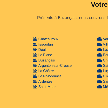
Votre
Présents à Buzançais, nous couvrons l’e
Châteauroux
Va
Issoudun
Vil
Déols
Le
Le Blanc
Écu
Buzançais
Ch
Argenton-sur-Creuse
Sai
La Châtre
Luç
Le Poinçonnet
Cli
Ardentes
Sai
Saint-Maur
Mé