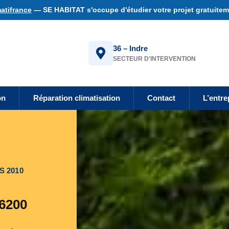
atifrance
— SE HABITAT s'occupe d'étudier votre projet gratuiteme
36 – Indre
SECTEUR D'INTERVENTION
on
Réparation climatisation
Contact
L’entre
S 2010
36200